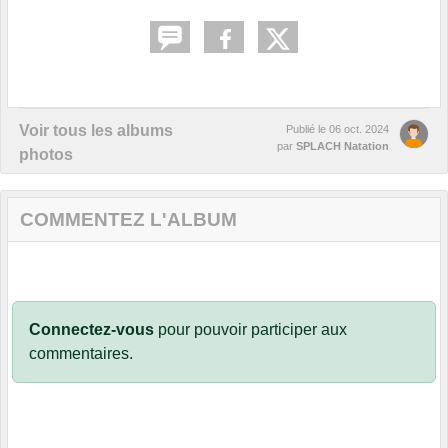
Voir tous les albums
Publié le
06 oct. 2024
par
SPLACH Natation
photos
COMMENTEZ L'ALBUM
Connectez-vous
pour pouvoir participer aux
commentaires.