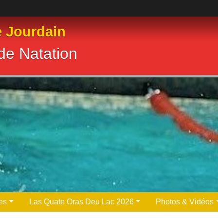
e Jourdain
de Natation
es
Las Quate Oras Deu Lac 2026
Photos & Vidéos