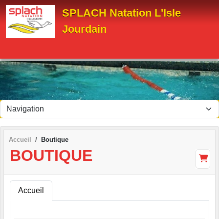
Panneau de gestion des cookies
SPLACH Natation L'Isle
Jourdain
Accueil
Boutique
BOUTIQUE
Accueil