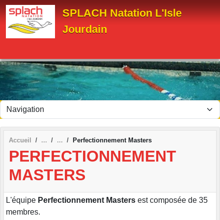
Panneau de gestion des cookies
SPLACH Natation L'Isle
Jourdain
Accueil
Perfectionnement Masters
PERFECTIONNEMENT
MASTERS
L'équipe
Perfectionnement Masters
est composée de 35
membres.