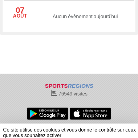
07
AOÛT
Aucun évènement aujourd'hui
SPORTS
REGIONS
76549
visites
Charte cookies
Gestion des cookies
Ce site utilise des cookies et vous donne le contrôle sur ceux
Informations légales
Signaler un contenu inapproprié
que vous souhaitez activer